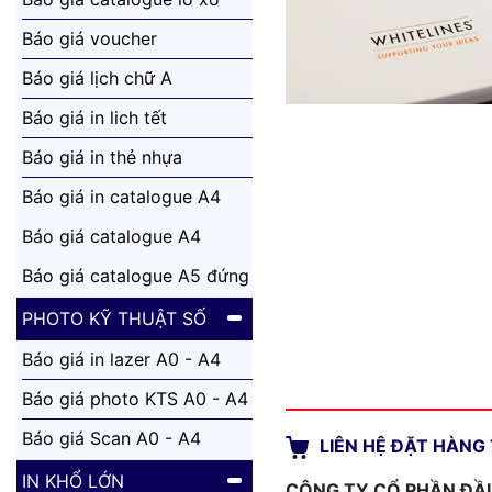
Báo giá voucher
Báo giá lịch chữ A
Báo giá in lich tết
Báo giá in thẻ nhựa
Báo giá in catalogue A4
đứng
Báo giá catalogue A4
ngang
Báo giá catalogue A5 đứng
PHOTO KỸ THUẬT SỐ
Báo giá in lazer A0 - A4
Báo giá photo KTS A0 - A4
Báo giá Scan A0 - A4
LIÊN HỆ ĐẶT HÀNG 
IN KHỔ LỚN
CÔNG TY CỔ PHẦN ĐẦU