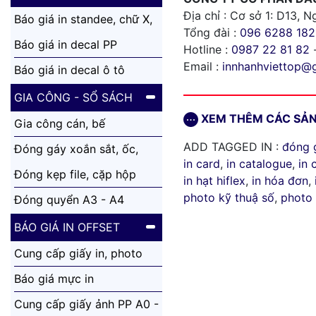
Địa chỉ : Cơ sở 1: D13,
Báo giá in standee, chữ X,
Tổng đài :
096 6288 182
cuốn nhôm
Báo giá in decal PP
Hotline :
0987 22 81 82
Email :
innhanhviettop@
Báo giá in decal ô tô
GIA CÔNG - SỔ SÁCH
XEM THÊM CÁC SẢ
Gia công cán, bế
ADD TAGGED IN :
đóng 
Đóng gáy xoắn sắt, ốc,
in card
,
in catalogue
,
in 
nhựa
Đóng kẹp file, cặp hộp
in hạt hiflex
,
in hóa đơn
,
photo kỹ thuậ số
,
photo 
Đóng quyển A3 - A4
BÁO GIÁ IN OFFSET
Cung cấp giấy in, photo
Báo giá mực in
Cung cấp giấy ảnh PP A0 -