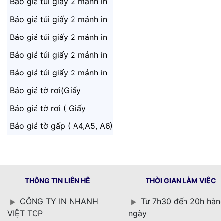
khổ 43x65 ( Khác Nhau)
Báo giá túi giấy 2 mảnh in
khổ 43x65 ( Giống Nhau)
Báo giá túi giấy 2 mảnh in
khổ 52x72 ( Khác Nhau)
Báo giá túi giấy 2 mảnh in
khổ 52x72 ( Giống Nhau)
Báo giá túi giấy 2 mảnh in
khổ 39,5x54,5 ( Khác
Báo giá túi giấy 2 mảnh in
Nhau)
khổ 39,5x54,5(Giống
Báo giá tờ rơi(Giấy
Nhau)
Couche)
Báo giá tờ rơi ( Giấy
Offset)
Báo giá tờ gấp ( A4,A5, A6)
THÔNG TIN LIÊN HỆ
THỜI GIAN LÀM VIỆC
CÔNG TY IN NHANH
Từ 7h30 đến 20h hàn
VIỆT TOP
ngày