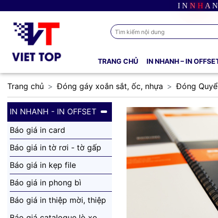
I
N
N
H
A
N
TRANG CHỦ
IN NHANH – IN OFFSE
Trang chủ
Đóng gáy xoắn sắt, ốc, nhựa
Đóng Quyể
IN NHANH - IN OFFSET
Báo giá in card
Báo giá in tờ rơi - tờ gấp
Báo giá in kẹp file
Báo giá in phong bì
Báo giá in thiệp mời, thiệp
tết
Báo giá catalogue lò xo