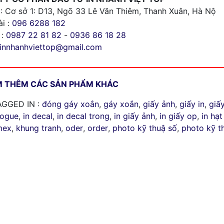
 : Cơ sở 1: D13, Ngõ 33 Lê Văn Thiêm, Thanh Xuân, Hà Nộ
i :
096 6288 182
 :
0987 22 81 82
-
0936 86 18 28
innhanhviettop@gmail.com
 THÊM CÁC SẢN PHẨM KHÁC
GGED IN :
đóng gáy xoắn
,
gáy xoắn
,
giấy ảnh
,
giấy in
,
giấ
logue
,
in decal
,
in decal trong
,
in giấy ảnh
,
in giấy op
,
in hạt
mex
,
khung tranh
,
oder
,
order
,
photo kỹ thuậ số
,
photo kỹ t