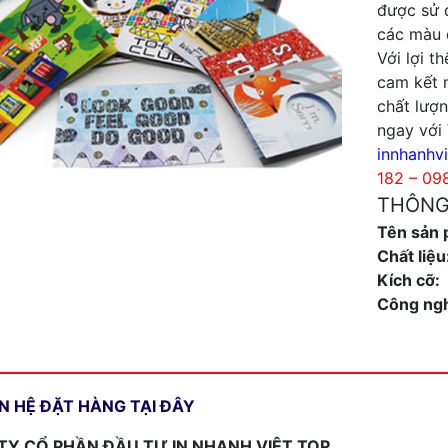
được sử d
các màu 
Với lợi t
cam kết 
chất lượn
ngay với 
innhanhv
182 – 09
THÔNG 
Tên sản 
Chất liệu
Kích cỡ:
Công ng
ÊN HỆ ĐẶT HÀNG TẠI ĐÂY
TY CỔ PHẦN ĐẦU TƯ IN NHANH VIỆT TOP