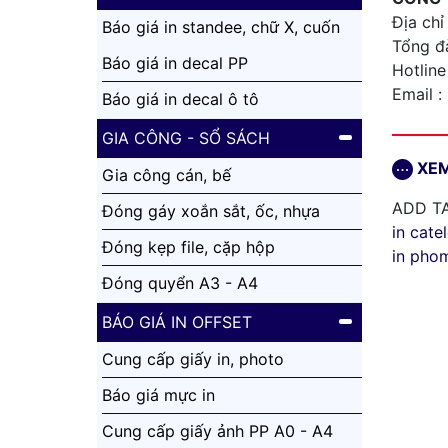
Địa chỉ
Báo giá in standee, chữ X, cuốn
Tổng đà
nhôm
Báo giá in decal PP
Hotline
Email :
Báo giá in decal ô tô
GIA CÔNG - SỔ SÁCH
XEM
Gia công cán, bế
ADD TA
Đóng gáy xoắn sắt, ốc, nhựa
in cate
Đóng kẹp file, cặp hộp
in pho
Đóng quyển A3 - A4
BÁO GIÁ IN OFFSET
Cung cấp giấy in, photo
Báo giá mực in
Cung cấp giấy ảnh PP A0 - A4