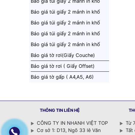
43x65 ( Khác Nhau)
Báo giá túi giấy 2 mảnh in khổ
43x65 ( Giống Nhau)
Báo giá túi giấy 2 mảnh in khổ
52x72 ( Khác Nhau)
Báo giá túi giấy 2 mảnh in khổ
52x72 ( Giống Nhau)
Báo giá túi giấy 2 mảnh in khổ
39,5x54,5 ( Khác Nhau)
Báo giá túi giấy 2 mảnh in khổ
39,5x54,5(Giống Nhau)
Báo giá tờ rơi(Giấy Couche)
Báo giá tờ rơi ( Giấy Offset)
Báo giá tờ gấp ( A4,A5, A6)
THÔNG TIN LIÊN HỆ
TH
CÔNG TY IN NHANH VIỆT TOP
Từ 7
Cơ sở 1: D13, Ngõ 33 lê Văn
Tất 