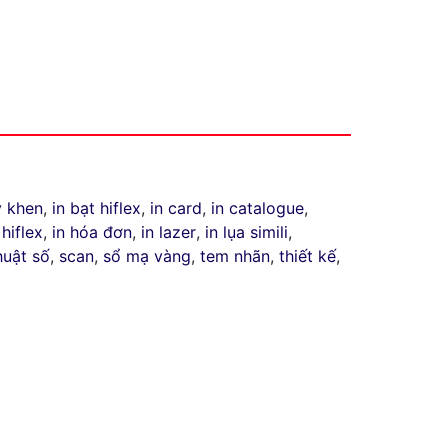
y khen
,
in bạt hiflex
,
in card
,
in catalogue
,
 hiflex
,
in hóa đơn
,
in lazer
,
in lụa simili
,
huật số
,
scan
,
sổ mạ vàng
,
tem nhãn
,
thiết kế
,