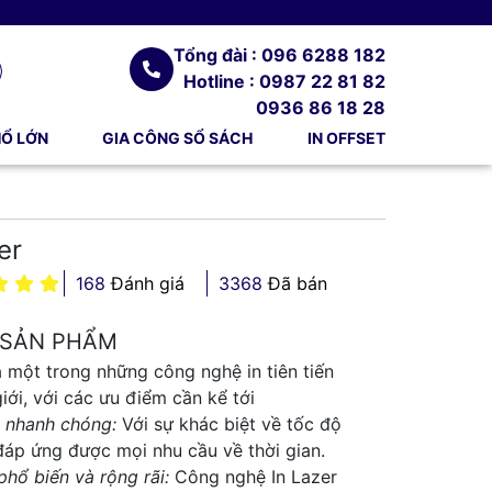
Tổng đài : 096 6288 182
Hotline : 0987 22 81 82
0936 86 18 28
HỔ LỚN
GIA CÔNG SỔ SÁCH
IN OFFSET
er
168
Đánh giá
3368
Đã bán
 SẢN PHẨM
 một trong những công nghệ in tiên tiến
giới, với các ưu điểm cần kể tới
n nhanh chóng:
Với sự khác biệt về tốc độ
đáp ứng được mọi nhu cầu về thời gian.
hổ biến và rộng rãi:
Công nghệ In Lazer