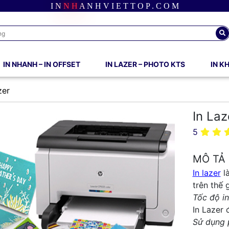
I
N
N
H
A
N
H
V
I
E
T
T
O
P
.
C
O
M
IN NHANH – IN OFFSET
IN LAZER – PHOTO KTS
IN K
zer
In Laz
5
MÔ TẢ
In lazer
là
trên thế 
Tốc độ i
In Lazer 
Sử dụng p